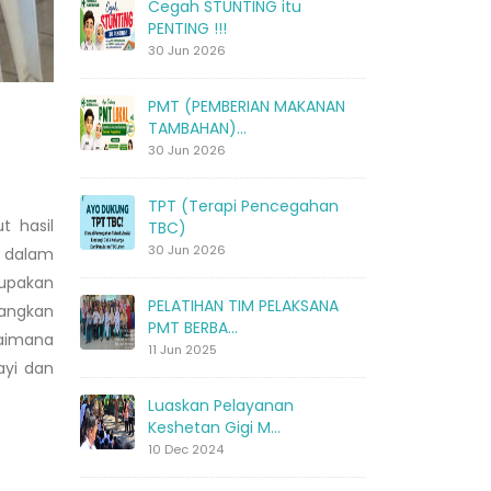
Cegah STUNTING itu
PENTING !!!
30 Jun 2026
PMT (PEMBERIAN MAKANAN
TAMBAHAN)...
30 Jun 2026
TPT (Terapi Pencegahan
t hasil
TBC)
30 Jun 2026
s dalam
upakan
PELATIHAN TIM PELAKSANA
dangkan
PMT BERBA...
gaimana
11 Jun 2025
bayi dan
Luaskan Pelayanan
Keshetan Gigi M...
10 Dec 2024