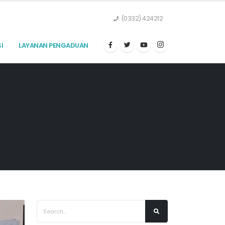
(0332) 424212
I
LAYANAN PENGADUAN