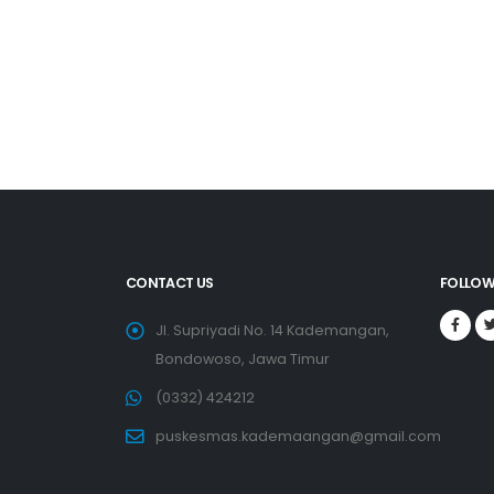
CONTACT US
FOLLOW
Jl. Supriyadi No. 14 Kademangan,
Bondowoso, Jawa Timur
(0332) 424212
puskesmas.kademaangan@gmail.com