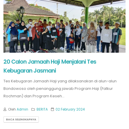
20 Calon Jamaah Haji Menjalani Tes
Kebugaran Jasmani
Tes Kebugaran Jamaah Haji yang dilaksanakan di alun-alun
Bondowoso oleh penanggung jawab Program Haji (Fatkur
Rochman) dan Program Keseh...
Oleh
Admin
BERITA
02 February 2024
BACA SELENGKAPNYA