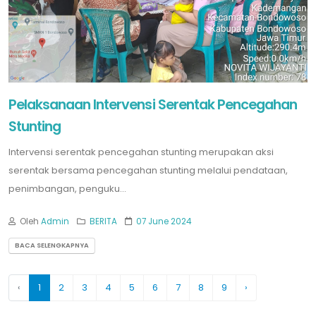
Pelaksanaan Intervensi Serentak Pencegahan
Stunting
Intervensi serentak pencegahan stunting merupakan aksi
serentak bersama pencegahan stunting melalui pendataan,
penimbangan, penguku...
Oleh
Admin
BERITA
07 June 2024
BACA SELENGKAPNYA
‹
1
2
3
4
5
6
7
8
9
›