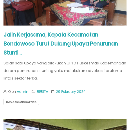
Jalin Kerjasama, Kepala Kecamatan
Bondowoso Turut Dukung Upaya Penurunan
Stunti...
Salah satu upaya yang dilakukan UPTD Puskesmas Kademangan
dalam penurunan stunting yaitu melakukan advokasi terutama
lintas sektor terka...
Oleh
Admin
BERITA
29 February 2024
BACA SELENGKAPNYA